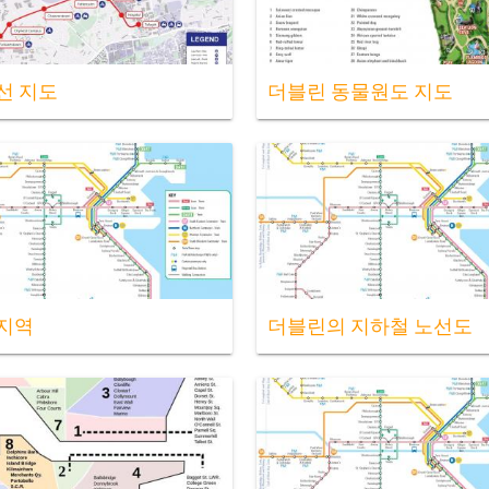
선 지도
더블린 동물원도 지도
지역
더블린의 지하철 노선도