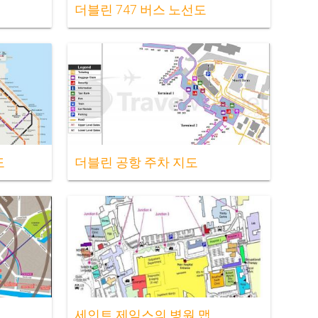
더블린 747 버스 노선도
도
더블린 공항 주차 지도
세인트 제임스의 병원 맵