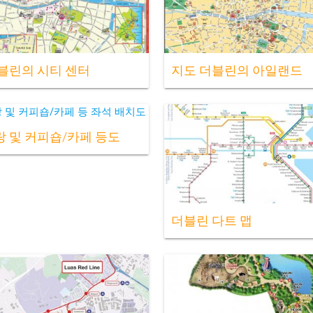
블린의 시티 센터
지도 더블린의 아일랜드
 및 커피숍/카페 등도
더블린 다트 맵