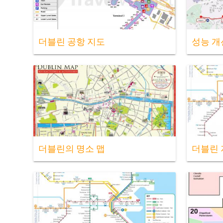
더블린 공항 지도
성능 개
더블린의 명소 맵
더블린 