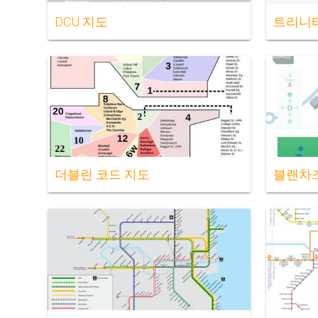
DCU 지도
트리니티
더블린 코드 지도
블랜차